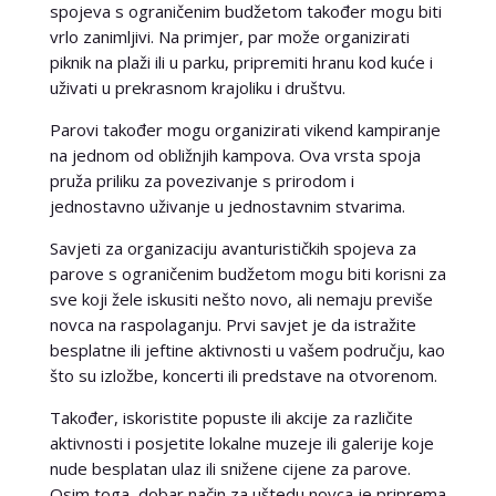
spojeva s ograničenim budžetom također mogu biti
vrlo zanimljivi. Na primjer, par može organizirati
piknik na plaži ili u parku, pripremiti hranu kod kuće i
uživati u prekrasnom krajoliku i društvu.
Parovi također mogu organizirati vikend kampiranje
na jednom od obližnjih kampova. Ova vrsta spoja
pruža priliku za povezivanje s prirodom i
jednostavno uživanje u jednostavnim stvarima.
Savjeti za organizaciju avanturističkih spojeva za
parove s ograničenim budžetom mogu biti korisni za
sve koji žele iskusiti nešto novo, ali nemaju previše
novca na raspolaganju. Prvi savjet je da istražite
besplatne ili jeftine aktivnosti u vašem području, kao
što su izložbe, koncerti ili predstave na otvorenom.
Također, iskoristite popuste ili akcije za različite
aktivnosti i posjetite lokalne muzeje ili galerije koje
nude besplatan ulaz ili snižene cijene za parove.
Osim toga, dobar način za uštedu novca je priprema