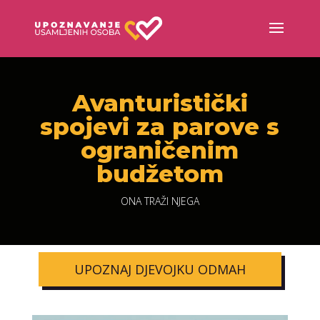
Avanturistički
spojevi za parove s
ograničenim
budžetom
ONA TRAŽI NJEGA
UPOZNAJ DJEVOJKU ODMAH