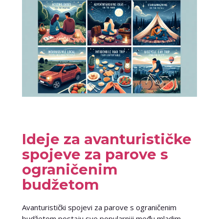
Ideje za avanturističke
spojeve za parove s
ograničenim
budžetom
Avanturistički spojevi za parove s ograničenim
budžetom postaju sve popularniji među mladim