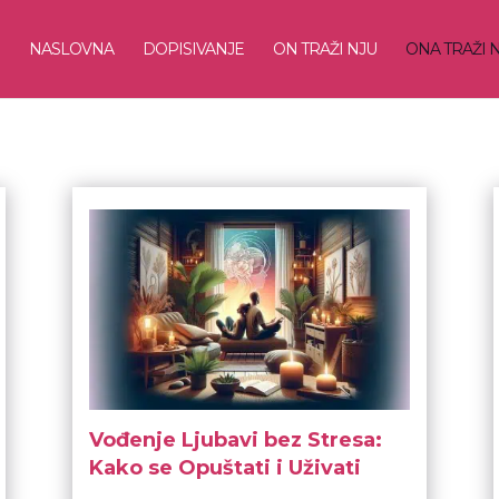
NASLOVNA
DOPISIVANJE
ON TRAŽI NJU
ONA TRAŽI 
Vođenje Ljubavi bez Stresa:
Kako se Opuštati i Uživati