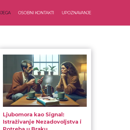
NJEGA
OSOBNI KONTAKTI
UPOZNAVANJE
Ljubomora kao Signal:
Istraživanje Nezadovoljstva i
Potreba u Braku