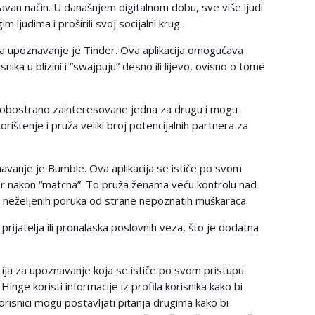
avan način. U današnjem digitalnom dobu, sve više ljudi
m ljudima i proširili svoj socijalni krug.
 za upoznavanje je Tinder. Ova aplikacija omogućava
nika u blizini i “swajpuju” desno ili lijevo, ovisno o tome
u obostrano zainteresovane jedna za drugu i mogu
ištenje i pruža veliki broj potencijalnih partnera za
avanje je Bumble. Ova aplikacija se ističe po svom
vor nakon “matcha”. To pruža ženama veću kontrolu nad
neželjenih poruka od strane nepoznatih muškaraca.
jatelja ili pronalaska poslovnih veza, što je dodatna
cija za upoznavanje koja se ističe po svom pristupu.
nge koristi informacije iz profila korisnika kako bi
 Korisnici mogu postavljati pitanja drugima kako bi