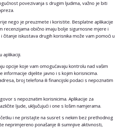
ogućnost povezivanja s drugim ljudima, važno je biti
opreza.
prije nego je preuzmete i koristite. Besplatne aplikacije
m recenzijama obično imaju bolje sigurnosne mjere i
e i čitanje iskustava drugih korisnika može vam pomoći u
aplikaciji.
ju opcije koje vam omogućavaju kontrolu nad vašim
e informacije dijelite javno i s kojim korisnicima.
adresa, broj telefona ili financijski podaci s nepoznatim
govor s nepoznatim korisnicima. Aplikacije za
ličite ljude, uključujući i one s lošim namjerama.
četku i ne pristajte na susret s nekim bez prethodnog
ite neprimjereno ponašanje ili sumnjive aktivnosti,