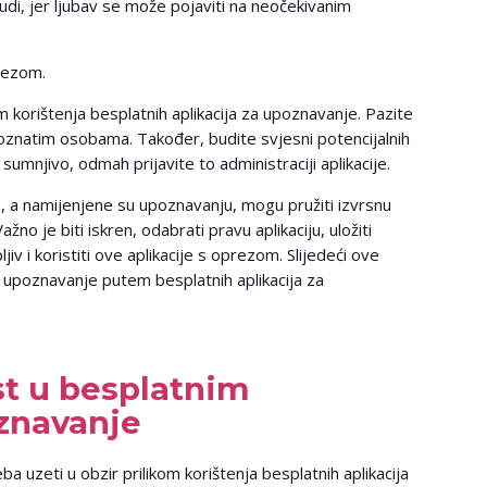
judi, jer ljubav se može pojaviti na neočekivanim
prezom.
kom korištenja besplatnih aplikacija za upoznavanje. Pazite
poznatim osobama. Također, budite svjesni potencijalnih
to sumnjivo, odmah prijavite to administraciji aplikacije.
je, a namijenjene su upoznavanju, mogu pružiti izvrsnu
 Važno je biti iskren, odabrati pravu aplikaciju, uložiti
ljiv i koristiti ove aplikacije s oprezom. Slijedeći ove
upoznavanje putem besplatnih aplikacija za
st u besplatnim
znavanje
eba uzeti u obzir prilikom korištenja besplatnih aplikacija