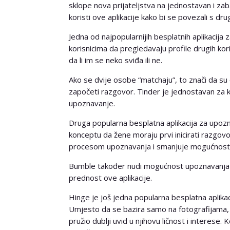
sklope nova prijateljstva na jednostavan i zab
koristi ove aplikacije kako bi se povezali s drugi
Jedna od najpopularnijih besplatnih aplikacija
korisnicima da pregledavaju profile drugih koris
da li im se neko sviđa ili ne.
Ako se dvije osobe “matchaju”, to znači da s
započeti razgovor. Tinder je jednostavan za kor
upoznavanje.
Druga popularna besplatna aplikacija za upozn
konceptu da žene moraju prvi inicirati razgo
procesom upoznavanja i smanjuje mogućnost 
Bumble također nudi mogućnost upoznavanja pri
prednost ove aplikacije.
Hinge je još jedna popularna besplatna aplika
Umjesto da se bazira samo na fotografijama, Hi
pružio dublji uvid u njihovu ličnost i interese.