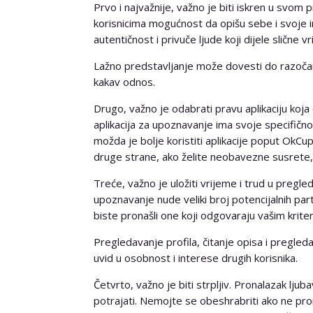
Prvo i najvažnije, važno je biti iskren u svom p
korisnicima mogućnost da opišu sebe i svoje i
autentičnost i privuče ljude koji dijele slične vr
Lažno predstavljanje može dovesti do razočara
kakav odnos.
Drugo, važno je odabrati pravu aplikaciju ko
aplikacija za upoznavanje ima svoje specifičnost
možda je bolje koristiti aplikacije poput OkCup
druge strane, ako želite neobavezne susrete, a
Treće, važno je uložiti vrijeme i trud u pregle
upoznavanje nude veliki broj potencijalnih par
biste pronašli one koji odgovaraju vašim kriter
Pregledavanje profila, čitanje opisa i pregle
uvid u osobnost i interese drugih korisnika.
Četvrto, važno je biti strpljiv. Pronalazak lj
potrajati. Nemojte se obeshrabriti ako ne p