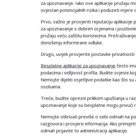
za upoznavanje. Iako ove aplikacije pružaju m
svjestan potencijalnih rizika i poduzeti mjere 
Prvo, važno je provjeriti reputaciju aplikacije 
za upoznavanje s dobrim ocjenama i pozitivni
pružaju veću zaštitu korisnicima. Pretraživanj
donošenju informirane odluke.
Drugo, uvijek provjerite postavke privatnosti u 
Besplatne aplikacije za upoznavanje
često ima
podacima i vidljivost profila. Budite svjesni koj
Nemojte dijeliti osjetljive podatke kao što su 
osobama.
Treće, budite oprezni prilikom upuštanja u raz
upoznavanje koje su besplatne mogu privući raz
Nemojte otkrivati previše o sebi odmah na po
razgovora i provjere informacija. Ako primijet
odmah prijavite to administraciji aplikacije.