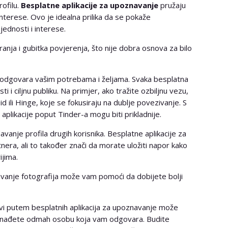
rofilu.
Besplatne aplikacije za upoznavanje
pružaju
nterese. Ovo je idealna prilika da se pokaže
ijednosti i interese.
nja i gubitka povjerenja, što nije dobra osnova za bilo
ja odgovara vašim potrebama i željama. Svaka besplatna
i i ciljnu publiku. Na primjer, ako tražite ozbiljnu vezu,
id ili Hinge, koje se fokusiraju na dublje povezivanje. S
plikacije poput Tinder-a mogu biti prikladnije.
davanje profila drugih korisnika. Besplatne aplikacije za
tnera, ali to također znači da morate uložiti napor kako
ijima.
davanje fotografija može vam pomoći da dobijete bolji
ubavi putem besplatnih aplikacija za upoznavanje može
ronađete odmah osobu koja vam odgovara. Budite