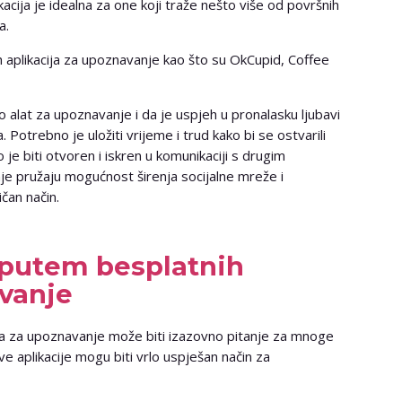
kacija je idealna za one koji traže nešto više od površnih
a.
 aplikacija za upoznavanje kao što su OkCupid, Coffee
 alat za upoznavanje i da je uspjeh u pronalasku ljubavi
a. Potrebno je uložiti vrijeme i trud kako bi se ostvarili
o je biti otvoren i iskren u komunikaciji s drugim
nje pružaju mogućnost širenja socijalne mreže i
čan način.
 putem besplatnih
avanje
ija za upoznavanje može biti izazovno pitanje za mnoge
ve aplikacije mogu biti vrlo uspješan način za