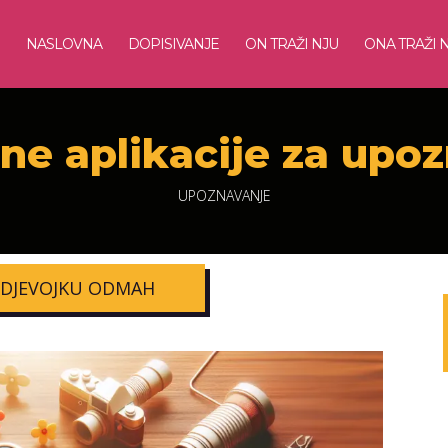
NASLOVNA
DOPISIVANJE
ON TRAŽI NJU
ONA TRAŽI 
ne aplikacije za upo
UPOZNAVANJE
 DJEVOJKU ODMAH