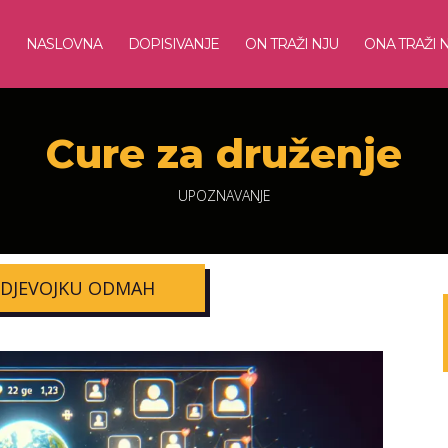
NASLOVNA
DOPISIVANJE
ON TRAŽI NJU
ONA TRAŽI 
Cure za druženje
UPOZNAVANJE
 DJEVOJKU ODMAH