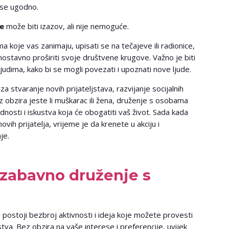
i se ugodno.
je
može biti izazov, ali nije nemoguće.
ma koje vas zanimaju, upisati se na tečajeve ili radionice,
dnostavno proširiti svoje društvene krugove. Važno je biti
ljudima, kako bi se mogli povezati i upoznati nove ljude.
a stvaranje novih prijateljstava, razvijanje socijalnih
Bez obzira jeste li muškarac ili žena, druženje s osobama
sti i iskustva koja će obogatiti vaš život. Sada kada
ovih prijatelja, vrijeme je da krenete u akciju i
je.
a zabavno druženje s
 postoji bezbroj aktivnosti i ideja koje možete provesti
ljstva. Bez obzira na vaše interese i preferencije, uvijek