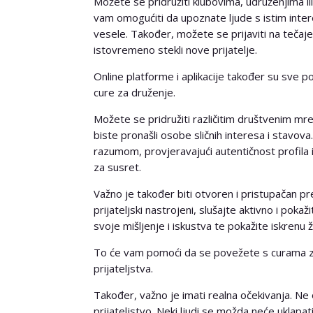
Možete se pridružiti klubovima, udruženjima i
vam omogućiti da upoznate ljude s istim inter
vesele. Također, možete se prijaviti na tečajev
istovremeno stekli nove prijatelje.
Online platforme i aplikacije također su sve pop
cure za druženje.
Možete se pridružiti različitim društvenim mr
biste pronašli osobe sličnih interesa i stavova.
razumom, provjeravajući autentičnost profila
za susret.
Važno je također biti otvoren i pristupačan p
prijateljski nastrojeni, slušajte aktivno i pokaž
svoje mišljenje i iskustva te pokažite iskrenu 
To će vam pomoći da se povežete s curama za 
prijateljstva.
Također, važno je imati realna očekivanja. Ne 
prijateljstvo. Neki ljudi se možda neće uklapat