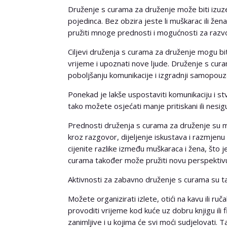
Druženje s curama za druženje može biti izuze
pojedinca. Bez obzira jeste li muškarac ili 
pružiti mnoge prednosti i mogućnosti za razvoj
Ciljevi druženja s curama za druženje mogu biti r
vrijeme i upoznati nove ljude. Druženje s cur
poboljšanju komunikacije i izgradnji samopouz
Ponekad je lakše uspostaviti komunikaciju i st
tako možete osjećati manje pritiskani ili nesigu
Prednosti druženja s curama za druženje su 
kroz razgovor, dijeljenje iskustava i razmjenu
cijenite razlike između muškaraca i žena, što
curama također može pružiti novu perspektivu i
Aktivnosti za zabavno druženje s curama su t
Možete organizirati izlete, otići na kavu ili ruč
provoditi vrijeme kod kuće uz dobru knjigu ili f
zanimljive i u kojima će svi moći sudjelovati.