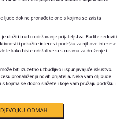
čite ljude dok ne pronađete one s kojima se zaista
 je uložiti trud u održavanje prijateljstva. Budite redoviti
ktivnosti i pokažite interes i podršku za njihove interese
 izlete kako biste održali vezu s curama za druženje i
ože biti izuzetno uzbudljivo i ispunjavajuće iskustvo.
procesu pronalaženja novih prijatelja. Neka vam cilj bude
a s kojima se dobro slažete i koje vam pružaju podršku i
 DJEVOJKU ODMAH