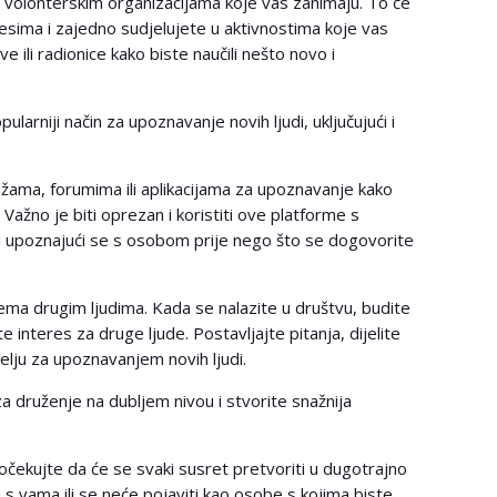
li volonterskim organizacijama koje vas zanimaju. To će
esima i zajedno sudjelujete u aktivnostima koje vas
e ili radionice kako biste naučili nešto novo i
ularniji način za upoznavanje novih ljudi, uključujući i
ežama, forumima ili aplikacijama za upoznavanje kako
 Važno je biti oprezan i koristiti ove platforme s
 i upoznajući se s osobom prije nego što se dogovorite
rema drugim ljudima. Kada se nalazite u društvu, budite
ite interes za druge ljude. Postavljajte pitanja, dijelite
želju za upoznavanjem novih ljudi.
druženje na dubljem nivou i stvorite snažnija
očekujte da će se svaki susret pretvoriti u dugotrajno
i s vama ili se neće pojaviti kao osobe s kojima biste