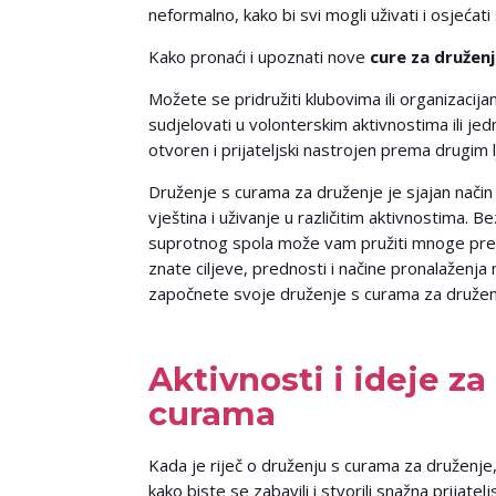
neformalno, kako bi svi mogli uživati i osjećat
Kako pronaći i upoznati nove
cure za družen
Možete se pridružiti klubovima ili organizacija
sudjelovati u volonterskim aktivnostima ili je
otvoren i prijateljski nastrojen prema drugim 
Druženje s curama za druženje je sjajan način z
vještina i uživanje u različitim aktivnostima. 
suprotnog spola može vam pružiti mnoge predno
znate ciljeve, prednosti i načine pronalaženja n
započnete svoje druženje s curama za družen
Aktivnosti i ideje z
curama
Kada je riječ o druženju s curama za druženje,
kako biste se zabavili i stvorili snažna prijate