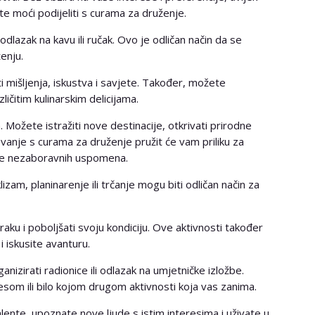
ete moći podijeliti s curama za druženje.
dlazak na kavu ili ručak. Ovo je odličan način da se
enju.
i mišljenja, iskustva i savjete. Također, možete
zličitim kulinarskim delicijama.
a. Možete istražiti nove destinacije, otkrivati prirodne
tovanje s curama za druženje pružit će vam priliku za
anje nezaboravnih uspomena.
izam, planinarenje ili trčanje mogu biti odličan način za
raku i poboljšati svoju kondiciju. Ove aktivnosti također
 iskusite avanturu.
nizirati radionice ili odlazak na umjetničke izložbe.
esom ili bilo kojom drugom aktivnosti koja vas zanima.
alente, upoznate nove ljude s istim interesima i uživate u