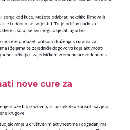
i serija kod kuće. Možete odabrati nekoliko filmova ili
kalice i udobno se smjestiti. To je odličan način za
osfere u kojoj se svi mogu osjećati ugodno.
e možete poduzeti prilikom druženja s curama za
sima i željama te zajednički dogovoriti koje aktivnosti
u ugodno i uživaju u zajedničkom vremenu provedenom s
ati nove cure za
nje može biti izazovno, ali uz nekoliko korisnih savjeta,
vene krugove.
 sudjelovanje u društvenim aktivnostima i događanjima.