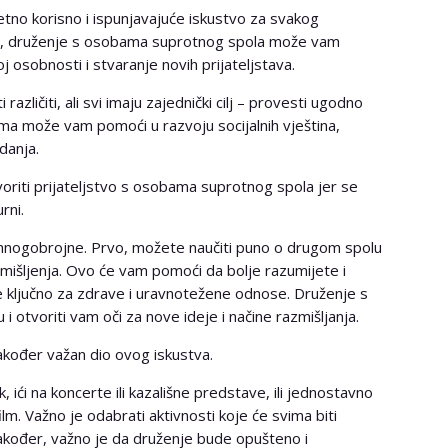
tno korisno i ispunjavajuće iskustvo za svakog
žena, druženje s osobama suprotnog spola može vam
 osobnosti i stvaranje novih prijateljstava.
azličiti, ali svi imaju zajednički cilj – provesti ugodno
ama može vam pomoći u razvoju socijalnih vještina,
danja.
voriti prijateljstvo s osobama suprotnog spola jer se
rni.
mnogobrojne. Prvo, možete naučiti puno o drugom spolu
 mišljenja. Ovo će vam pomoći da bolje razumijete i
 je ključno za zdrave i uravnotežene odnose. Druženje s
 otvoriti vam oči za nove ideje i načine razmišljanja.
akođer važan dio ovog iskustva.
ak, ići na koncerte ili kazališne predstave, ili jednostavno
ilm. Važno je odabrati aktivnosti koje će svima biti
 Također, važno je da druženje bude opušteno i