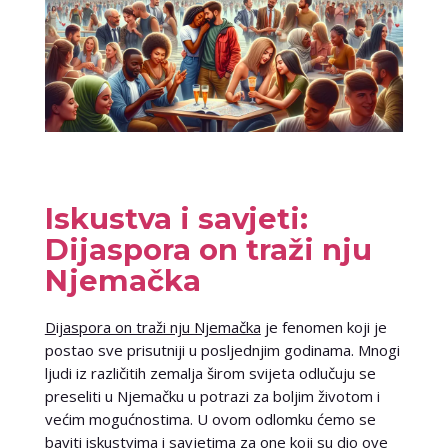
Iskustva i savjeti:
Dijaspora on traži nju
Njemačka
Dijaspora on traži nju Njemačka
je fenomen koji je
postao sve prisutniji u posljednjim godinama. Mnogi
ljudi iz različitih zemalja širom svijeta odlučuju se
preseliti u Njemačku u potrazi za boljim životom i
većim mogućnostima. U ovom odlomku ćemo se
baviti iskustvima i savjetima za one koji su dio ove