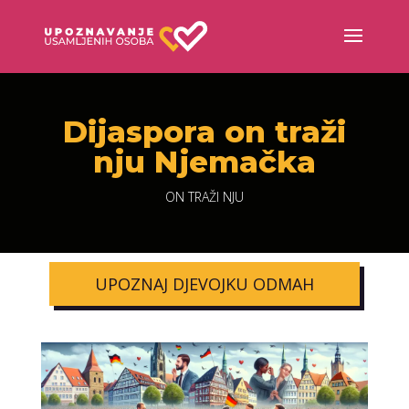
Dijaspora on traži
nju Njemačka
ON TRAŽI NJU
UPOZNAJ DJEVOJKU ODMAH