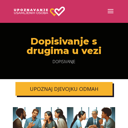
Dopisivanje s
drugima u vezi
DOPISIVANJE
UPOZNAJ DJEVOJKU ODMAH