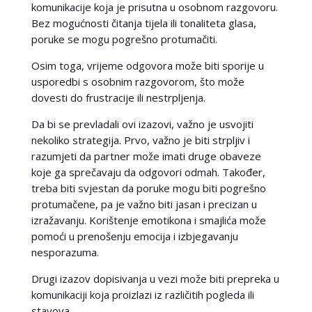
komunikacije koja je prisutna u osobnom razgovoru.
Bez mogućnosti čitanja tijela ili tonaliteta glasa,
poruke se mogu pogrešno protumačiti.
Osim toga, vrijeme odgovora može biti sporije u
usporedbi s osobnim razgovorom, što može
dovesti do frustracije ili nestrpljenja.
Da bi se prevladali ovi izazovi, važno je usvojiti
nekoliko strategija. Prvo, važno je biti strpljiv i
razumjeti da partner može imati druge obaveze
koje ga sprečavaju da odgovori odmah. Također,
treba biti svjestan da poruke mogu biti pogrešno
protumačene, pa je važno biti jasan i precizan u
izražavanju. Korištenje emotikona i smajlića može
pomoći u prenošenju emocija i izbjegavanju
nesporazuma.
Drugi izazov dopisivanja u vezi može biti prepreka u
komunikaciji koja proizlazi iz različitih pogleda ili
stavova.