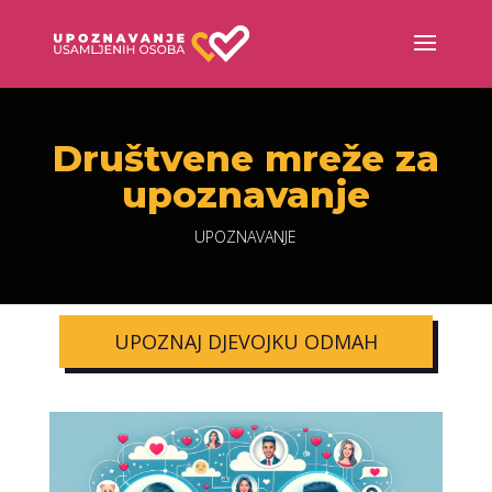
Društvene mreže za
upoznavanje
UPOZNAVANJE
UPOZNAJ DJEVOJKU ODMAH