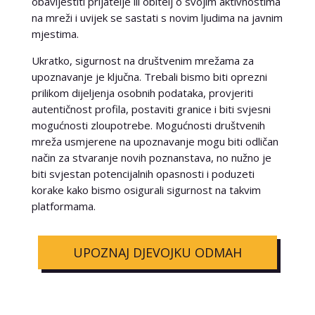
obavijestiti prijatelje ili obitelj o svojim aktivnostima
na mreži i uvijek se sastati s novim ljudima na javnim
mjestima.
Ukratko, sigurnost na društvenim mrežama za
upoznavanje je ključna. Trebali bismo biti oprezni
prilikom dijeljenja osobnih podataka, provjeriti
autentičnost profila, postaviti granice i biti svjesni
mogućnosti zloupotrebe. Mogućnosti društvenih
mreža usmjerene na upoznavanje mogu biti odličan
način za stvaranje novih poznanstava, no nužno je
biti svjestan potencijalnih opasnosti i poduzeti
korake kako bismo osigurali sigurnost na takvim
platformama.
UPOZNAJ DJEVOJKU ODMAH