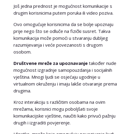
Još jedna prednost je mogućnost komunikacije s
drugim korisnicima putem poruka ili video poziva.
Ovo omogućuje korisnicima da se bolje upoznaju
prije nego što se odluče na fizički susret. Takva
komunikacija može pomoći u stvaranju dubljeg
razumijevanja i veće povezanosti s drugom
osobom.
Društvene mreže za upoznavanje
također nude
mogućnost izgradnje samopouzdanja i socijalnih
vještina. Mnogi ljudi se osjećaju ugodnije u
virtualnom okruženju i imaju lakše otvaranje prema
drugima.
Kroz interakciju s različitim osobama na ovim
mrežama, korisnici mogu poboljšati svoje
komunikacijske vještine, naučiti kako privući pažnju
drugih i izgraditi povjerenje.
Ukratko, mreže koje omogućuju povezivanje ljudi