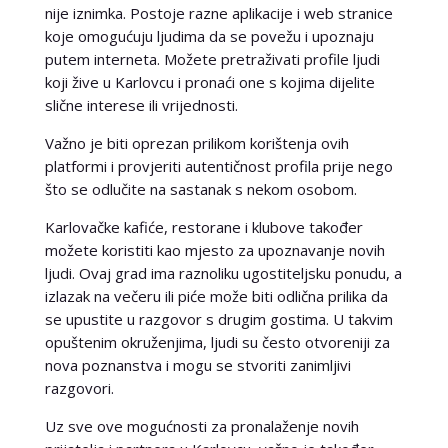
nije iznimka. Postoje razne aplikacije i web stranice
koje omogućuju ljudima da se povežu i upoznaju
putem interneta. Možete pretraživati profile ljudi
koji žive u Karlovcu i pronaći one s kojima dijelite
slične interese ili vrijednosti.
Važno je biti oprezan prilikom korištenja ovih
platformi i provjeriti autentičnost profila prije nego
što se odlučite na sastanak s nekom osobom.
Karlovačke kafiće, restorane i klubove također
možete koristiti kao mjesto za upoznavanje novih
ljudi. Ovaj grad ima raznoliku ugostiteljsku ponudu, a
izlazak na večeru ili piće može biti odlična prilika da
se upustite u razgovor s drugim gostima. U takvim
opuštenim okruženjima, ljudi su često otvoreniji za
nova poznanstva i mogu se stvoriti zanimljivi
razgovori.
Uz sve ove mogućnosti za pronalaženje novih