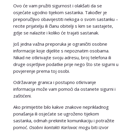
Ovo će vam pružiti sigurnost i olakšati da se
osjećate ugodno tijekom sastanka. Također je
preporučljivo obavijestiti nekoga o svom sastanku –
recite prijatelju ili članu obitelji s kim se sastajete,
gdje se nalazite i koliko će trajati sastanak.
Još jedna važna preporuka je ograničiti osobne
informacije koje dijelite s nepoznatim osobama.
Nikad ne otkrivajte svoju adresu, broj telefona ili
druge osjetljive podatke prije nego što ste sigurni u
povjerenje prema toj osobi.
Održavanje granica i postupno otkrivanje
informacija može vam pomoći da ostanete sigurni i
zaštićeni.
Ako primijetite bilo kakve znakove neprikladnog
ponašanja ili osjećate se ugroženo tijekom
sastanka, odmah prekinite komunikaciju i potražite
pomoć.
Osobni kontakti Karlovac
mogu biti izvor