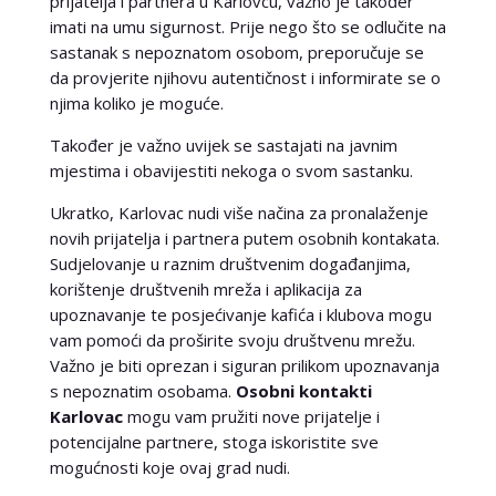
prijatelja i partnera u Karlovcu, važno je također
imati na umu sigurnost. Prije nego što se odlučite na
sastanak s nepoznatom osobom, preporučuje se
da provjerite njihovu autentičnost i informirate se o
njima koliko je moguće.
Također je važno uvijek se sastajati na javnim
mjestima i obavijestiti nekoga o svom sastanku.
Ukratko, Karlovac nudi više načina za pronalaženje
novih prijatelja i partnera putem osobnih kontakata.
Sudjelovanje u raznim društvenim događanjima,
korištenje društvenih mreža i aplikacija za
upoznavanje te posjećivanje kafića i klubova mogu
vam pomoći da proširite svoju društvenu mrežu.
Važno je biti oprezan i siguran prilikom upoznavanja
s nepoznatim osobama.
Osobni kontakti
Karlovac
mogu vam pružiti nove prijatelje i
potencijalne partnere, stoga iskoristite sve
mogućnosti koje ovaj grad nudi.