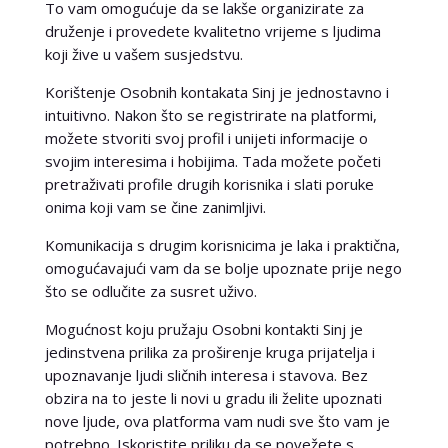
To vam omogućuje da se lakše organizirate za
druženje i provedete kvalitetno vrijeme s ljudima
koji žive u vašem susjedstvu.
Korištenje Osobnih kontakata Sinj je jednostavno i
intuitivno. Nakon što se registrirate na platformi,
možete stvoriti svoj profil i unijeti informacije o
svojim interesima i hobijima. Tada možete početi
pretraživati profile drugih korisnika i slati poruke
onima koji vam se čine zanimljivi.
Komunikacija s drugim korisnicima je laka i praktična,
omogućavajući vam da se bolje upoznate prije nego
što se odlučite za susret uživo.
Mogućnost koju pružaju Osobni kontakti Sinj je
jedinstvena prilika za proširenje kruga prijatelja i
upoznavanje ljudi sličnih interesa i stavova. Bez
obzira na to jeste li novi u gradu ili želite upoznati
nove ljude, ova platforma vam nudi sve što vam je
potrebno. Iskoristite priliku da se povežete s