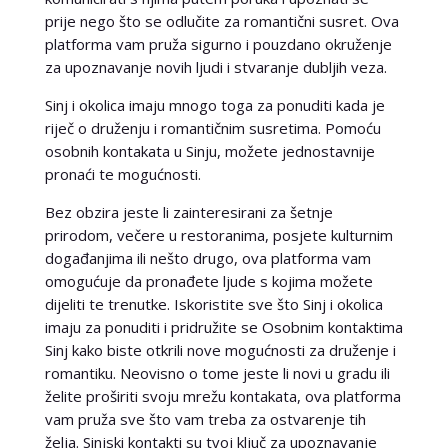
prije nego što se odlučite za romantični susret. Ova
platforma vam pruža sigurno i pouzdano okruženje
za upoznavanje novih ljudi i stvaranje dubljih veza.
Sinj i okolica imaju mnogo toga za ponuditi kada je
riječ o druženju i romantičnim susretima. Pomoću
osobnih kontakata u Sinju, možete jednostavnije
pronaći te mogućnosti.
Bez obzira jeste li zainteresirani za šetnje
prirodom, večere u restoranima, posjete kulturnim
događanjima ili nešto drugo, ova platforma vam
omogućuje da pronađete ljude s kojima možete
dijeliti te trenutke. Iskoristite sve što Sinj i okolica
imaju za ponuditi i pridružite se Osobnim kontaktima
Sinj kako biste otkrili nove mogućnosti za druženje i
romantiku. Neovisno o tome jeste li novi u gradu ili
želite proširiti svoju mrežu kontakata, ova platforma
vam pruža sve što vam treba za ostvarenje tih
želja. Sinjski kontakti su tvoj ključ za upoznavanje