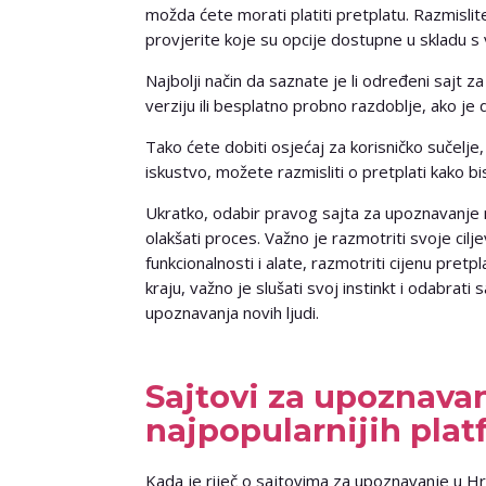
možda ćete morati platiti pretplatu. Razmislit
provjerite koje su opcije dostupne u skladu 
Najbolji način da saznate je li određeni sajt 
verziju ili besplatno probno razdoblje, ako je
Tako ćete dobiti osjećaj za korisničko sučelje
iskustvo, možete razmisliti o pretplati kako bis
Ukratko, odabir pravog sajta za upoznavanje m
olakšati proces. Važno je razmotriti svoje cilje
funkcionalnosti i alate, razmotriti cijenu pretp
kraju, važno je slušati svoj instinkt i odabrati
upoznavanja novih ljudi.
Sajtovi za upoznavan
najpopularnijih plat
Kada je riječ o sajtovima za upoznavanje u Hrv