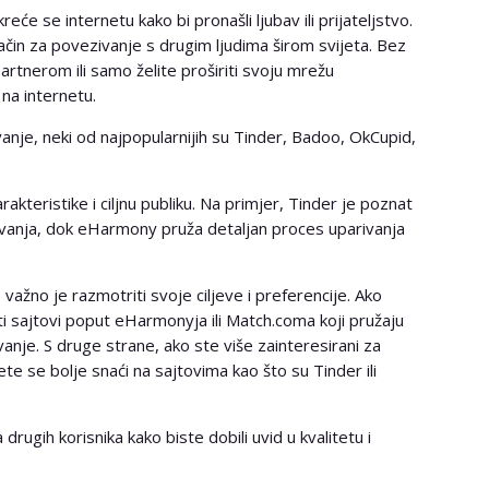
će se internetu kako bi pronašli ljubav ili prijateljstvo.
ačin za povezivanje s drugim ljudima širom svijeta. Bez
artnerom ili samo želite proširiti svoju mrežu
na internetu.
anje, neki od najpopularnijih su Tinder, Badoo, OkCupid,
akteristike i ciljnu publiku. Na primjer, Tinder je poznat
avanja, dok eHarmony pruža detaljan proces uparivanja
važno je razmotriti svoje ciljeve i preferencije. Ako
ti sajtovi poput eHarmonyja ili Match.coma koji pružaju
vanje. S druge strane, ako ste više zainteresirani za
e se bolje snaći na sajtovima kao što su Tinder ili
 drugih korisnika kako biste dobili uvid u kvalitetu i