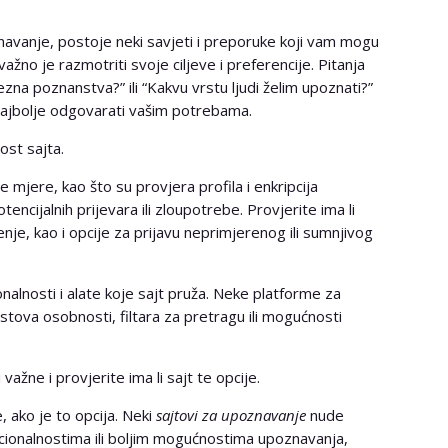
navanje, postoje neki savjeti i preporuke koji vam mogu
ažno je razmotriti svoje ciljeve i preferencije. Pitanja
zna poznanstva?” ili “Kakvu vrstu ljudi želim upoznati?”
ajbolje odgovarati vašim potrebama.
ost sajta.
mjere, kao što su provjera profila i enkripcija
tencijalnih prijevara ili zloupotrebe. Provjerite ima li
tenje, kao i opcije za prijavu neprimjerenog ili sumnjivog
nalnosti i alate koje sajt pruža. Neke platforme za
ova osobnosti, filtara za pretragu ili mogućnosti
ažne i provjerite ima li sajt te opcije.
, ako je to opcija. Neki
sajtovi za upoznavanje
nude
nkcionalnostima ili boljim mogućnostima upoznavanja,