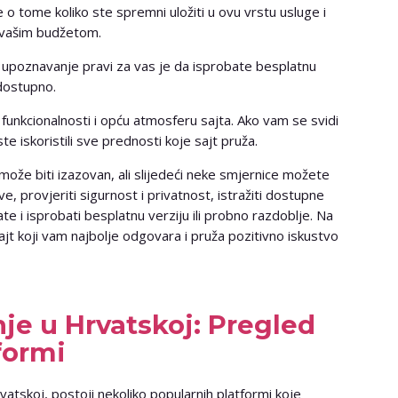
e o tome koliko ste spremni uložiti u ovu vrstu usluge i
s vašim budžetom.
za upoznavanje pravi za vas je da isprobate besplatnu
 dostupno.
, funkcionalnosti i opću atmosferu sajta. Ako vam se svidi
te iskoristili sve prednosti koje sajt pruža.
ože biti izazovan, ali slijedeći neke smjernice možete
ve, provjeriti sigurnost i privatnost, istražiti dostupne
late i isprobati besplatnu verziju ili probno razdoblje. Na
 sajt koji vam najbolje odgovara i pruža pozitivno iskustvo
je u Hrvatskoj: Pregled
formi
atskoj, postoji nekoliko popularnih platformi koje