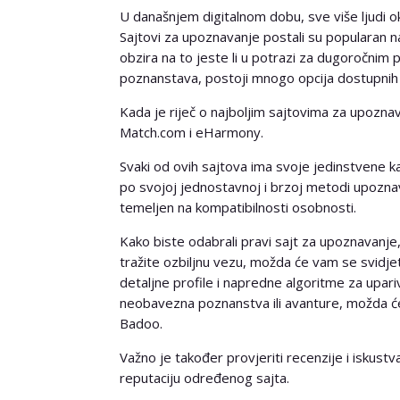
U današnjem digitalnom dobu, sve više ljudi okre
Sajtovi za upoznavanje postali su popularan n
obzira na to jeste li u potrazi za dugoročnim p
poznanstava, postoji mnogo opcija dostupnih 
Kada je riječ o najboljim sajtovima za upoznav
Match.com i eHarmony.
Svaki od ovih sajtova ima svoje jedinstvene kar
po svojoj jednostavnoj i brzoj metodi upozn
temeljen na kompatibilnosti osobnosti.
Kako biste odabrali pravi sajt za upoznavanje, 
tražite ozbiljnu vezu, možda će vam se svidje
detaljne profile i napredne algoritme za upari
neobavezna poznanstva ili avanture, možda ćet
Badoo.
Važno je također provjeriti recenzije i iskustva
reputaciju određenog sajta.