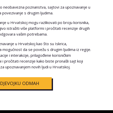
i samo neobavezna poznanstva, sajtovi za upoznavanje u
a povezivanje s drugim ljudima.
nje u Hrvatskoj mogu razlikovati po broju korisnika,
o istražiti više platformi i pročitati recenzije drugih
je odgovara vašim potrebama.
avanje u Hrvatskoj kao što su Iskrica,
a mogućnost da se povežu s drugim ljudima iz regije.
cije i interakcije, prilagođene korisničkim
 i pročitati recenzije kako biste pronašli sajt koji
za upoznavanjem novih ljudi u Hrvatskoj.
 DJEVOJKU ODMAH