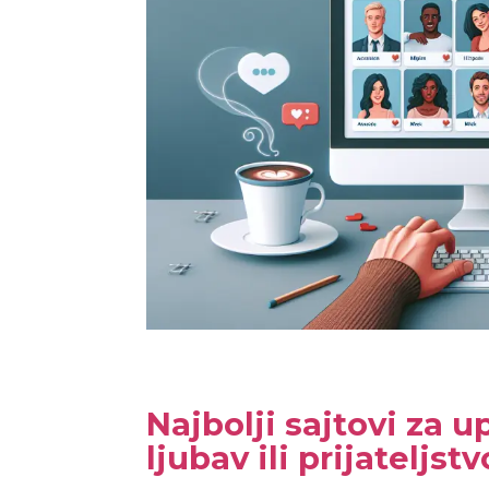
Najbolji sajtovi za 
ljubav ili prijateljst