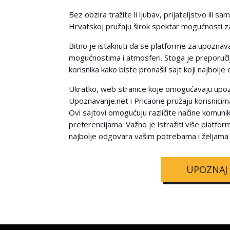
Bez obzira tražite li ljubav, prijateljstvo il
Hrvatskoj pružaju širok spektar mogućnosti z
Bitno je istaknuti da se platforme za upoznava
mogućnostima i atmosferi. Stoga je preporučljiv
korisnika kako biste pronašli sajt koji najbol
Ukratko, web stranice koje omogućavaju upozn
Upoznavanje.net i Pricaone pružaju korisnicim
Ovi sajtovi omogućuju različite načine komunika
preferencijama. Važno je istražiti više platformi
najbolje odgovara vašim potrebama i željama 
UPOZNAJ