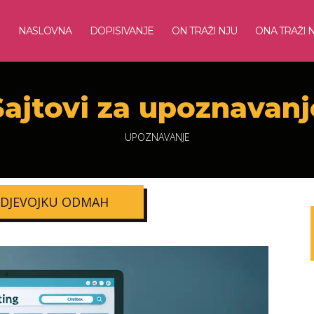
NASLOVNA
DOPISIVANJE
ON TRAŽI NJU
ONA TRAŽI 
Sajtovi za upoznavanj
UPOZNAVANJE
 DJEVOJKU ODMAH