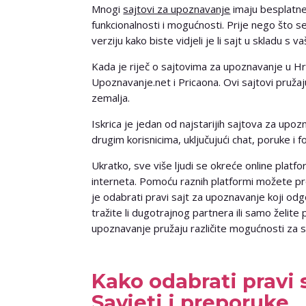
Mnogi
sajtovi za upoznavanje
imaju besplatne 
funkcionalnosti i mogućnosti. Prije nego što s
verziju kako biste vidjeli je li sajt u skladu s 
Kada je riječ o sajtovima za upoznavanje u Hrv
Upoznavanje.net i Pricaona. Ovi sajtovi pruža
zemalja.
Iskrica je jedan od najstarijih sajtova za upo
drugim korisnicima, uključujući chat, poruke i f
Ukratko, sve više ljudi se okreće online platfo
interneta. Pomoću raznih platformi možete pron
je odabrati pravi sajt za upoznavanje koji o
tražite li dugotrajnog partnera ili samo želit
upoznavanje pružaju različite mogućnosti za s
Kako odabrati pravi 
Savjeti i preporuke