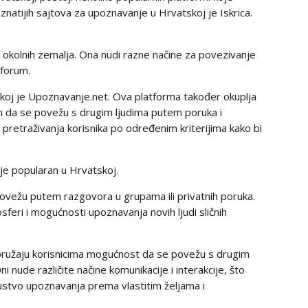
oznatijih sajtova za upoznavanje u Hrvatskoj je Iskrica.
 i okolnih zemalja. Ona nudi razne načine za povezivanje
 forum.
koj je Upoznavanje.net. Ova platforma također okuplja
 im da se povežu s drugim ljudima putem poruka i
retraživanja korisnika po određenim kriterijima kako bi
 je popularan u Hrvatskoj.
ovežu putem razgovora u grupama ili privatnih poruka.
feri i mogućnosti upoznavanja novih ljudi sličnih
ružaju korisnicima mogućnost da se povežu s drugim
ni nude različite načine komunikacije i interakcije, što
ustvo upoznavanja prema vlastitim željama i