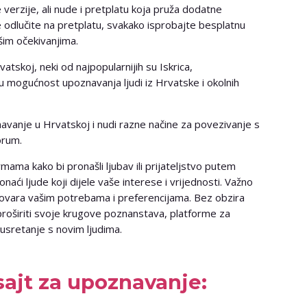
verzije, ali nude i pretplatu koja pruža dodatne
e odlučite na pretplatu, svakako isprobajte besplatnu
vašim očekivanjima.
atskoj, neki od najpopularnijih su Iskrica,
ju mogućnost upoznavanja ljudi iz Hrvatske i okolnih
znavanje u Hrvatskoj i nudi razne načine za povezivanje s
orum.
rmama kako bi pronašli ljubav ili prijateljstvo putem
aći ljude koji dijele vaše interese i vrijednosti. Važno
dgovara vašim potrebama i preferencijama. Bez obzira
e proširiti svoje krugove poznanstava, platforme za
usretanje s novim ljudima.
sajt za upoznavanje: