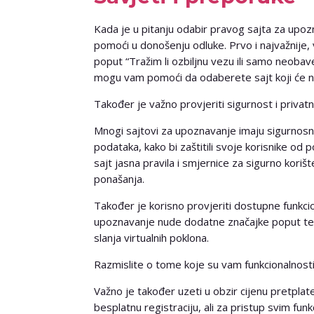
Kada je u pitanju odabir pravog sajta za upoz
pomoći u donošenju odluke. Prvo i najvažnije, v
poput “Tražim li ozbiljnu vezu ili samo neobave
mogu vam pomoći da odaberete sajt koji će n
Također je važno provjeriti sigurnost i privatn
Mnogi sajtovi za upoznavanje imaju sigurnosne 
podataka, kako bi zaštitili svoje korisnike od po
sajt jasna pravila i smjernice za sigurno koriš
ponašanja.
Također je korisno provjeriti dostupne funkcio
upoznavanje nude dodatne značajke poput test
slanja virtualnih poklona.
Razmislite o tome koje su vam funkcionalnosti v
Važno je također uzeti u obzir cijenu pretplate
besplatnu registraciju, ali za pristup svim fu