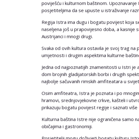
poviješću i kulturnom baštinom. Upoznavanje 
posjetiteljima da se upuste u istraživanje raz
Regija Istra ima dugu i bogatu povijest koja s
naseljena još u prapovijesno doba, a kasnije su j
Austrijanci i mnogi drugi.
Svaka od ovih kultura ostavila je svoj trag na p
umjetnosti i drugim aspektima kulturne baštin
Jedna od najpoznatijih znamenitosti u Istri je am
dom brojnih gladijatorskih borbi i drugih spe
najbolje sačuvanih rimskih amfiteatara u svijet
Osim amfiteatra, Istra je poznata i po mnogi
hramovi, srednjovjekovne crkve, kašteli i utvrde
prikazuju bogatu povijest regije i saznati više
Kulturna baština Istre nije ograničena samo na 
običajima i gastronomiji.
Posjetitelji mogu doživjeti bogatu kulturu Istr