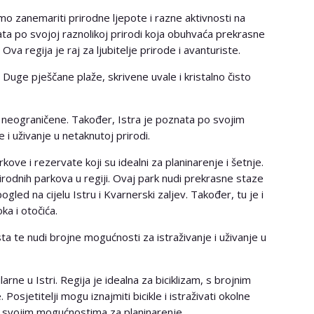
o zanemariti prirodne ljepote i razne aktivnosti na
ata po svojoj raznolikoj prirodi koja obuhvaća prekrasne
va regija je raj za ljubitelje prirode i avanturiste.
 Duge pješčane plaže, skrivene uvale i kristalno čisto
u neograničene. Također, Istra je poznata po svojim
 i uživanje u netaknutoj prirodi.
kove i rezervate koji su idealni za planinarenje i šetnje.
irodnih parkova u regiji. Ovaj park nudi prekrasne staze
gled na cijelu Istru i Kvarnerski zaljev. Također, tu je i
ka i otočića.
rsta te nudi brojne mogućnosti za istraživanje i uživanje u
ne u Istri. Regija je idealna za biciklizam, s brojnim
sjetitelji mogu iznajmiti bicikle i istraživati ​​okolne
o svojim mogućnostima za planinarenje.