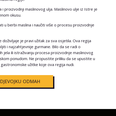
i proizvodnji maslinovog ulja. Maslinovo ulje iz Istre je
venom okusu.
ati u berbi maslina i naučiti više o procesu proizvodnje
doživljaje je pravi užitak za sva osjetila. Ova regija
ljiti i najzahtjevnije gurmane. Bilo da se radi o
nih jela ili istraživanju procesa proizvodnje maslinovog
mskom ponudom. Ne propustite priliku da se upustite u
ke gastronomske užitke koje ova regija nudi.
 DJEVOJKU ODMAH