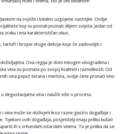
vrhunskoj hrani i vinima, što je čini idealnom
aglaskom na svježe i lokalno uzgojene sastojke. Ovdje
jalitete koji su postali poznati diljem svijeta. Jedan od
 na zraku i ima karakterističan okus.
, tartufi i brojne druge delicije koje će zadovoljiti i
 doživljajima. Ova regija je dom mnogim vinogradima i
ka vina su poznata po svojoj kvaliteti i raznolikosti. Od
crnih vina poput terana i merlota, ovdje ćete pronaći vino
i u degustacijama vina i naučiti više o procesu
 i vina može se doživjeti kroz razne gastro događaje i
e. Tijekom ovih događaja, posjetitelji imaju priliku kušati
upariti ih s vrhunskim istarskim vinima. To je prilika da se
okusima regije.