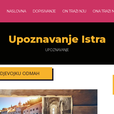
NASLOVNA
DOPISIVANJE
ON TRAŽI NJU
ONA TRAŽI 
Upoznavanje Istra
UPOZNAVANJE
 DJEVOJKU ODMAH