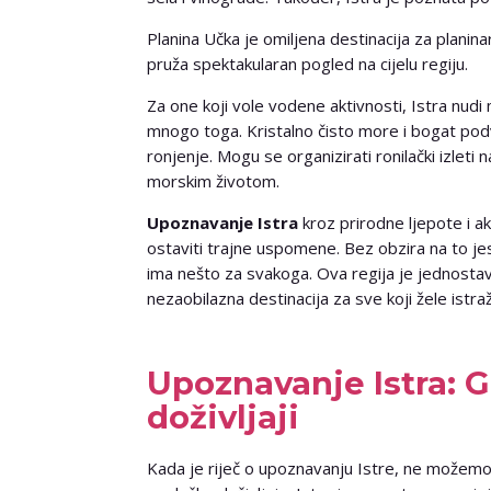
Planina Učka je omiljena destinacija za plani
pruža spektakularan pogled na cijelu regiju.
Za one koji vole vodene aktivnosti, Istra nudi
mnogo toga. Kristalno čisto more i bogat podv
ronjenje. Mogu se organizirati ronilački izleti
morskim životom.
Upoznavanje Istra
kroz prirodne ljepote i a
ostaviti trajne uspomene. Bez obzira na to jeste l
ima nešto za svakoga. Ova regija je jednostavn
nezaobilazna destinacija za sve koji žele istraži
Upoznavanje Istra: G
doživljaji
Kada je riječ o upoznavanju Istre, ne možem