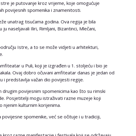
Istre je putovanje kroz vrijeme, koje omogućuje
nih povijesnih spomenika i znamenitosti.
eže unatrag tisućama godina. Ova regija je bila
u naseljavali Iliri, Rimljani, Bizantinci, Mlečani,
odručju Istre, a to se može vidjeti u arhitekturi,
e.
fiteatar u Puli, koji je izgrađen u 1. stoljeću i bio je
ktakala. Ovaj dobro očuvani amfiteatar danas je jedan od
u i predstavlja važan dio povijesti regije.
m drugim povijesnim spomenicima kao što su rimski
. Posjetitelji mogu istraživati ​​razne muzeje koji
 o njenim kulturnim korijenima.
povijesne spomenike, već se očituje i u tradiciji,
e kroz razne manifestacije i festivala koji se održavaju