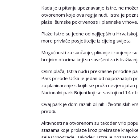
Kada je u pitanju upoznavanje Istre, ne možem
otvorenom koje ova regija nudi. Istra je pozn
plaže, šumske pokrivenosti i planinske vrhove. O
Plaže Istre su jedne od najljepših u Hrvatskoj.
more privlače posjetitelje iz cijelog svijeta.
Mogućnosti za sunčanje, plivanje i ronjenje s
brojnim otocima koji su savršeni za istraživanje
Osim plaža, Istra nudi i prekrasne prirodne par
Park prirode Učka je jedan od najpoznatijih pr
za planinarenje s kojih se pruža nevjerojatan po
Nacionalni park Brijuni koji se sastoji od 14 oto
Ovaj park je dom raznih biljnih i životinjskih v
prirodi.
Aktivnosti na otvorenom su također vrlo popular
stazama koje prolaze kroz prekrasne krajolike. Po
sela i vinograde. Također, Istra je poznata p