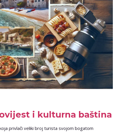
ovijest i kulturna baština
 koja privlači veliki broj turista svojom bogatom