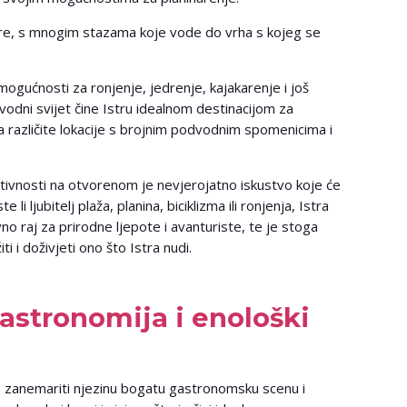
nare, s mnogim stazama koje vode do vrha s kojeg se
 mogućnosti za ronjenje, jedrenje, kajakarenje i još
odni svijet čine Istru idealnom destinacijom za
 na različite lokacije s brojnim podvodnim spomenicima i
ktivnosti na otvorenom je nevjerojatno iskustvo koje će
i ljubitelj plaža, planina, biciklizma ili ronjenja, Istra
o raj za prirodne ljepote i avanturiste, te je stoga
ti i doživjeti ono što Istra nudi.
astronomija i enološki
o zanemariti njezinu bogatu gastronomsku scenu i