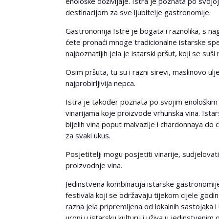
enološke doživljaje. Istra je poznata po svojoj 
destinacijom za sve ljubitelje gastronomije.
Gastronomija Istre je bogata i raznolika, s n
ćete pronaći mnoge tradicionalne istarske speci
najpoznatijih jela je istarski pršut, koji se suši
Osim pršuta, tu su i razni sirevi, maslinovo ulje
najprobirljivija nepca.
Istra je također poznata po svojim enološkim
vinarijama koje proizvode vrhunska vina. Istars
bijelih vina poput malvazije i chardonnaya do 
za svaki ukus.
Posjetitelji mogu posjetiti vinarije, sudjelovat
proizvodnje vina.
Jedinstvena kombinacija istarske gastronomije
festivala koji se održavaju tijekom cijele godin
razna jela pripremljena od lokalnih sastojaka i 
uroni u istarsku kulturu i uživa u jedinstvenim 