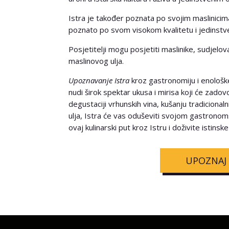
Istra je također poznata po svojim maslinicima 
poznato po svom visokom kvalitetu i jedinst
Posjetitelji mogu posjetiti maslinike, sudjelov
maslinovog ulja.
Upoznavanje Istra
kroz gastronomiju i enološke 
nudi širok spektar ukusa i mirisa koji će zadovo
degustaciji vrhunskih vina, kušanju tradicional
ulja, Istra će vas oduševiti svojom gastrono
ovaj kulinarski put kroz Istru i doživite istins
UPOZNAJ